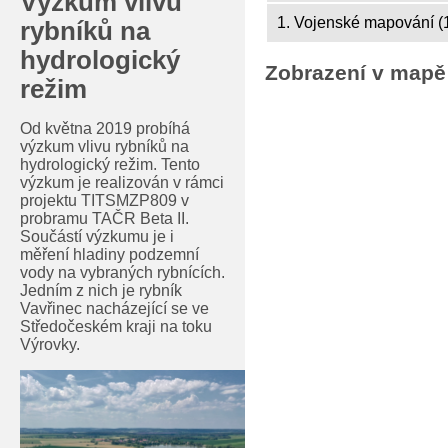
Výzkum vlivu
1. Vojenské mapování (
rybníků na
hydrologický
Zobrazení v mapě
režim
Od května 2019 probíhá
výzkum vlivu rybníků na
hydrologický režim. Tento
výzkum je realizován v rámci
projektu TITSMZP809 v
probramu TAČR Beta II.
Součástí výzkumu je i
měření hladiny podzemní
vody na vybraných rybnících.
Jedním z nich je rybník
Vavřinec nacházející se ve
Středočeském kraji na toku
Výrovky.