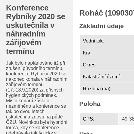
Konference
Roháč (109030
Rybníky 2020 se
uskutečnila v
Základní údaje
náhradním
zářijovém
Vodní tok:
termínu
Kraj:
Jak bylo naplánováno již při
Okres:
zrušení původního termínu,
konference Rybníky 2020 se
Katastrální území:
nakonec konala v náhradním
zářijovém termínu
Rozloha (ha):
(17.-18.9.2020) za přísných
hygienických podmínek.
Místo konání zůstalo
Poloha
nezměněno a konference se
tak po dvou letech
uskutečnila znovu na půdě
GPS:
49°38
ČZU. Novinkou byla hybridní
forma, kdy se konference
odehrávala jak fyzicky v
Hráz