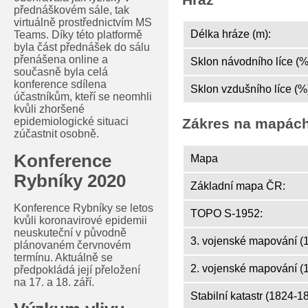
přednáškovém sále, tak
virtuálně prostřednictvím MS
Délka hráze (m):
Teams. Díky této platformě
byla část přednášek do sálu
přenášena online a
Sklon návodního líce (%
současně byla celá
konference sdílena
Sklon vzdušního líce (%
účastníkům, kteří se neomhli
kvůli zhoršené
epidemiologické situaci
Zákres na mapác
zúčastnit osobně.
Konference
Mapa
Rybníky 2020
Základní mapa ČR:
Konference Rybníky se letos
TOPO S-1952:
kvůli koronavirové epidemii
neuskuteční v původně
3. vojenské mapování (
plánovaném červnovém
termínu. Aktuálně se
2. vojenské mapování (
předpokládá její přeložení
na 17. a 18. září.
Stabilní katastr (1824-1