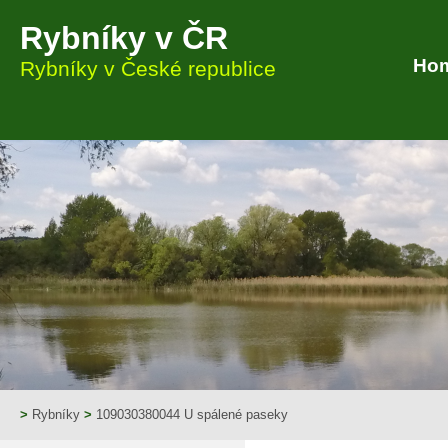
Rybníky v ČR
Ho
Rybníky v České republice
>
Rybníky
>
109030380044 U spálené paseky