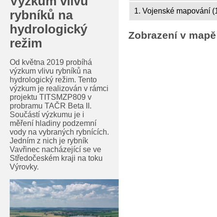
Výzkum vlivu
1. Vojenské mapování (
rybníků na
hydrologický
Zobrazení v mapě
režim
Od května 2019 probíhá
výzkum vlivu rybníků na
hydrologický režim. Tento
výzkum je realizován v rámci
projektu TITSMZP809 v
probramu TAČR Beta II.
Součástí výzkumu je i
měření hladiny podzemní
vody na vybraných rybnících.
Jedním z nich je rybník
Vavřinec nacházející se ve
Středočeském kraji na toku
Výrovky.