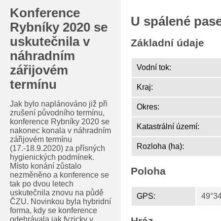
Konference
U spálené pas
Rybníky 2020 se
uskutečnila v
Základní údaje
náhradním
zářijovém
Vodní tok:
termínu
Kraj:
Jak bylo naplánováno již při
Okres:
zrušení původního termínu,
konference Rybníky 2020 se
Katastrální území:
nakonec konala v náhradním
zářijovém termínu
Rozloha (ha):
(17.-18.9.2020) za přísných
hygienických podmínek.
Místo konání zůstalo
Poloha
nezměněno a konference se
tak po dvou letech
uskutečnila znovu na půdě
GPS:
49°34
ČZU. Novinkou byla hybridní
forma, kdy se konference
odehrávala jak fyzicky v
Hráz