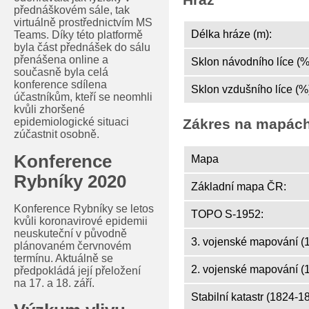
přednáškovém sále, tak
virtuálně prostřednictvím MS
Délka hráze (m):
Teams. Díky této platformě
byla část přednášek do sálu
přenášena online a
Sklon návodního líce (%
současně byla celá
konference sdílena
Sklon vzdušního líce (%
účastníkům, kteří se neomhli
kvůli zhoršené
epidemiologické situaci
Zákres na mapác
zúčastnit osobně.
Konference
Mapa
Rybníky 2020
Základní mapa ČR:
Konference Rybníky se letos
TOPO S-1952:
kvůli koronavirové epidemii
neuskuteční v původně
3. vojenské mapování (
plánovaném červnovém
termínu. Aktuálně se
2. vojenské mapování (
předpokládá její přeložení
na 17. a 18. září.
Stabilní katastr (1824-1