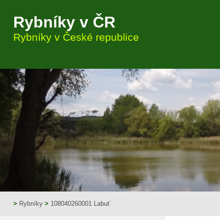
Rybníky v ČR
Rybníky v České republice
>
Rybníky
>
108040260001 Labut´