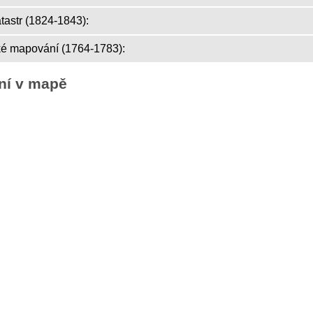
atastr (1824-1843):
ké mapování (1764-1783):
ní v mapě