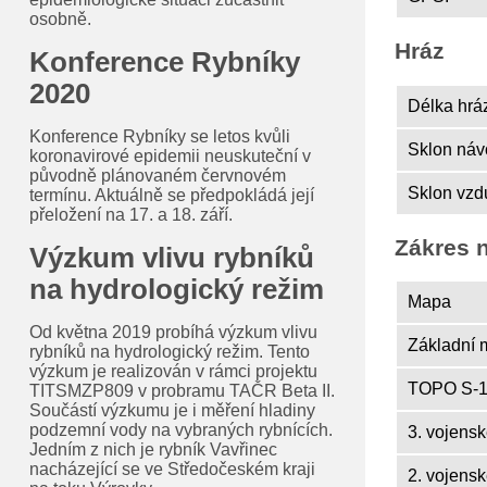
osobně.
Hráz
Konference Rybníky
2020
Délka hráz
Konference Rybníky se letos kvůli
Sklon návo
koronavirové epidemii neuskuteční v
původně plánovaném červnovém
Sklon vzdu
termínu. Aktuálně se předpokládá její
přeložení na 17. a 18. září.
Zákres 
Výzkum vlivu rybníků
na hydrologický režim
Mapa
Od května 2019 probíhá výzkum vlivu
Základní 
rybníků na hydrologický režim. Tento
výzkum je realizován v rámci projektu
TOPO S-1
TITSMZP809 v probramu TAČR Beta II.
Součástí výzkumu je i měření hladiny
podzemní vody na vybraných rybnících.
3. vojens
Jedním z nich je rybník Vavřinec
nacházející se ve Středočeském kraji
2. vojens