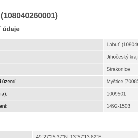
 (108040260001)
í údaje
Labut´ (1080
Jihočeský kraj
Strakonice
í území:
Myštice [7008
ha):
1009501
ení:
1492-1503
49°27'25.37"N, 13°57'13.82"E