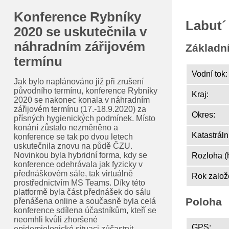
Konference Rybníky
Labut´
2020 se uskutečnila v
náhradním zářijovém
Základn
termínu
Vodní tok:
Jak bylo naplánováno již při zrušení
původního termínu, konference Rybníky
Kraj:
2020 se nakonec konala v náhradním
zářijovém termínu (17.-18.9.2020) za
Okres:
přísných hygienických podmínek. Místo
konání zůstalo nezměněno a
Katastráln
konference se tak po dvou letech
uskutečnila znovu na půdě ČZU.
Novinkou byla hybridní forma, kdy se
Rozloha (
konference odehrávala jak fyzicky v
přednáškovém sále, tak virtuálně
Rok založ
prostřednictvím MS Teams. Díky této
platformě byla část přednášek do sálu
Poloha
přenášena online a současně byla celá
konference sdílena účastníkům, kteří se
neomhli kvůli zhoršené
GPS:
epidemiologické situaci zúčastnit