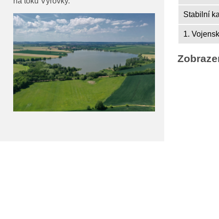
na toku Výrovky.
Stabilní k
1. Vojens
Zobraze