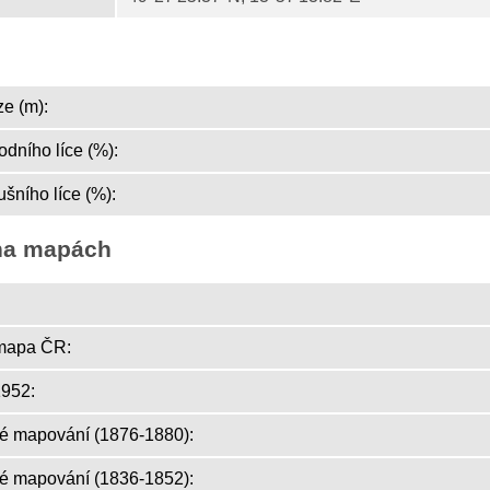
e (m):
dního líce (%):
šního líce (%):
na mapách
mapa ČR:
952:
ké mapování (1876-1880):
ké mapování (1836-1852):