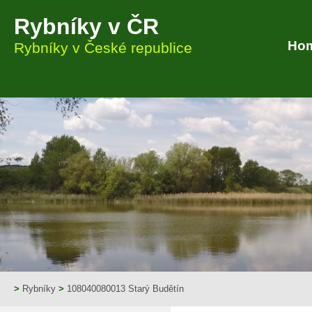
Rybníky v ČR
Ho
Rybníky v České republice
>
Rybníky
>
108040080013 Starý Budětín