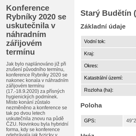
Konference
Starý Budětín 
Rybníky 2020 se
uskutečnila v
Základní údaje
náhradním
zářijovém
Vodní tok:
termínu
Kraj:
Jak bylo naplánováno již při
Okres:
zrušení původního termínu,
konference Rybníky 2020 se
Katastrální území:
nakonec konala v náhradním
zářijovém termínu
Rozloha (ha):
(17.-18.9.2020) za přísných
hygienických podmínek.
Místo konání zůstalo
Poloha
nezměněno a konference se
tak po dvou letech
uskutečnila znovu na půdě
GPS:
49°2
ČZU. Novinkou byla hybridní
forma, kdy se konference
odehrávala jak fyzicky v
Hráz