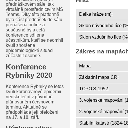
přednáškovém sále, tak
virtuálně prostřednictvím MS
Délka hráze (m):
Teams. Díky této platformě
byla část přednášek do sálu
přenášena online a
Sklon návodního líce (%
současně byla celá
konference sdílena
Sklon vzdušního líce (%
účastníkům, kteří se neomhli
kvůli zhoršené
epidemiologické situaci
Zákres na mapác
zúčastnit osobně.
Konference
Mapa
Rybníky 2020
Základní mapa ČR:
Konference Rybníky se letos
TOPO S-1952:
kvůli koronavirové epidemii
neuskuteční v původně
3. vojenské mapování (
plánovaném červnovém
termínu. Aktuálně se
2. vojenské mapování (
předpokládá její přeložení
na 17. a 18. září.
Stabilní katastr (1824-1