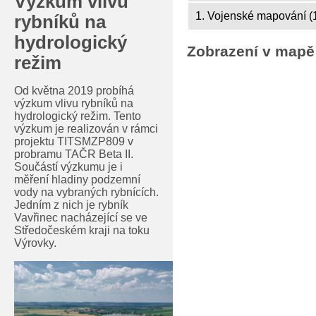
Výzkum vlivu
1. Vojenské mapování (
rybníků na
hydrologický
Zobrazení v mapě
režim
Od května 2019 probíhá
výzkum vlivu rybníků na
hydrologický režim. Tento
výzkum je realizován v rámci
projektu TITSMZP809 v
probramu TAČR Beta II.
Součástí výzkumu je i
měření hladiny podzemní
vody na vybraných rybnících.
Jedním z nich je rybník
Vavřinec nacházející se ve
Středočeském kraji na toku
Výrovky.