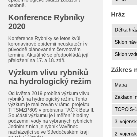
osobně.
Hráz
Konference Rybníky
2020
Délka hráz
Konference Rybníky se letos kvůli
Sklon návo
koronavirové epidemii neuskuteční v
původně plánovaném červnovém
Sklon vzdu
termínu. Aktuálně se předpokládá její
přeložení na 17. a 18. září.
Zákres 
Výzkum vlivu rybníků
na hydrologický režim
Mapa
Od května 2019 probíhá výzkum vlivu
Základní 
rybníků na hydrologický režim. Tento
výzkum je realizován v rámci projektu
TOPO S-1
TITSMZP809 v probramu TAČR Beta II.
Součástí výzkumu je i měření hladiny
podzemní vody na vybraných rybnících.
3. vojens
Jedním z nich je rybník Vavřinec
nacházející se ve Středočeském kraji
2. vojens