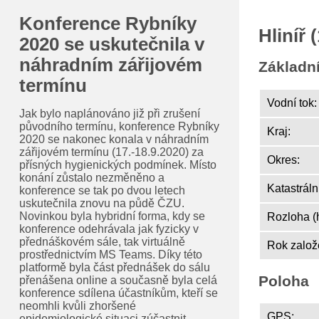
Konference Rybníky
Hliníř
2020 se uskutečnila v
náhradním zářijovém
Základn
termínu
Vodní tok:
Jak bylo naplánováno již při zrušení
původního termínu, konference Rybníky
Kraj:
2020 se nakonec konala v náhradním
zářijovém termínu (17.-18.9.2020) za
Okres:
přísných hygienických podmínek. Místo
konání zůstalo nezměněno a
Katastráln
konference se tak po dvou letech
uskutečnila znovu na půdě ČZU.
Novinkou byla hybridní forma, kdy se
Rozloha (
konference odehrávala jak fyzicky v
přednáškovém sále, tak virtuálně
Rok založ
prostřednictvím MS Teams. Díky této
platformě byla část přednášek do sálu
Poloha
přenášena online a současně byla celá
konference sdílena účastníkům, kteří se
neomhli kvůli zhoršené
GPS:
epidemiologické situaci zúčastnit