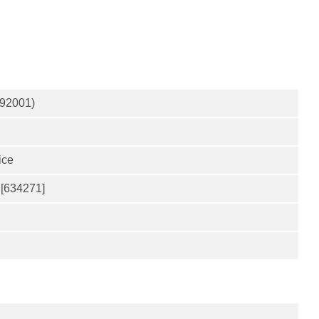
692001)
ice
 [634271]