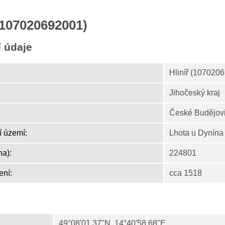
 (107020692001)
í údaje
Hliníř (107020
Jihočeský kraj
České Budějov
í území:
Lhota u Dynína
ha):
224801
ení:
cca 1518
49°08'01.37"N, 14°40'58.68"E