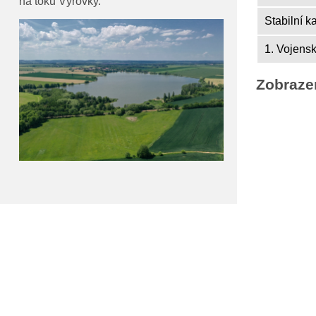
na toku Výrovky.
Stabilní k
1. Vojens
Zobraze