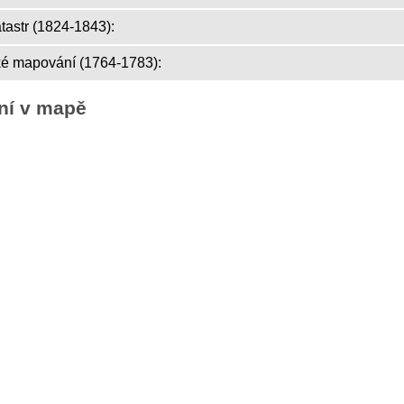
atastr (1824-1843):
ké mapování (1764-1783):
ní v mapě