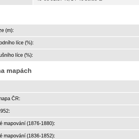
e (m):
dního líce (%):
šního líce (%):
na mapách
mapa ČR:
952:
ké mapování (1876-1880):
ké mapování (1836-1852):