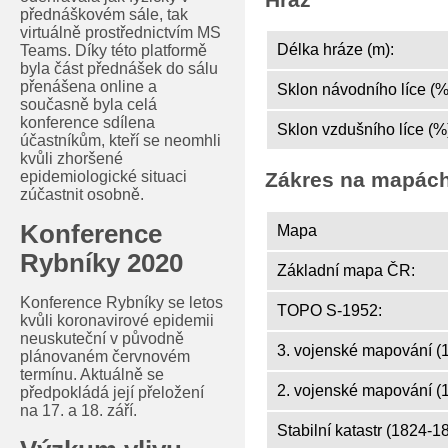
přednáškovém sále, tak
virtuálně prostřednictvím MS
Délka hráze (m):
Teams. Díky této platformě
byla část přednášek do sálu
přenášena online a
Sklon návodního líce (%
současně byla celá
konference sdílena
Sklon vzdušního líce (%
účastníkům, kteří se neomhli
kvůli zhoršené
epidemiologické situaci
Zákres na mapác
zúčastnit osobně.
Konference
Mapa
Rybníky 2020
Základní mapa ČR:
Konference Rybníky se letos
TOPO S-1952:
kvůli koronavirové epidemii
neuskuteční v původně
3. vojenské mapování (
plánovaném červnovém
termínu. Aktuálně se
2. vojenské mapování (
předpokládá její přeložení
na 17. a 18. září.
Stabilní katastr (1824-1