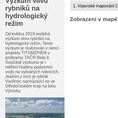
Výzkum vlivu
1. Vojenské mapování (
rybníků na
hydrologický
Zobrazení v mapě
režim
Od května 2019 probíhá
výzkum vlivu rybníků na
hydrologický režim. Tento
výzkum je realizován v rámci
projektu TITSMZP809 v
probramu TAČR Beta II.
Součástí výzkumu je i
měření hladiny podzemní
vody na vybraných rybnících.
Jedním z nich je rybník
Vavřinec nacházející se ve
Středočeském kraji na toku
Výrovky.