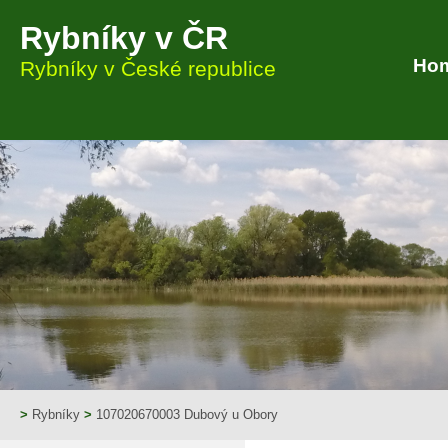
Rybníky v ČR
Ho
Rybníky v České republice
>
Rybníky
>
107020670003 Dubový u Obory