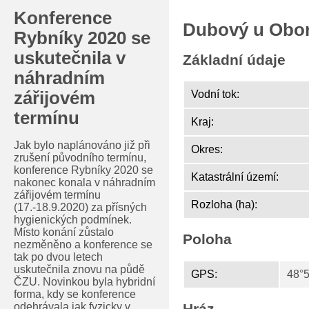
Konference
Dubový u Obor
Rybníky 2020 se
uskutečnila v
Základní údaje
náhradním
zářijovém
Vodní tok:
termínu
Kraj:
Jak bylo naplánováno již při
Okres:
zrušení původního termínu,
konference Rybníky 2020 se
Katastrální území:
nakonec konala v náhradním
zářijovém termínu
Rozloha (ha):
(17.-18.9.2020) za přísných
hygienických podmínek.
Místo konání zůstalo
Poloha
nezměněno a konference se
tak po dvou letech
uskutečnila znovu na půdě
GPS:
48°5
ČZU. Novinkou byla hybridní
forma, kdy se konference
odehrávala jak fyzicky v
Hráz