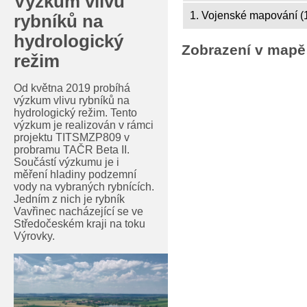
Výzkum vlivu
1. Vojenské mapování (
rybníků na
hydrologický
Zobrazení v mapě
režim
Od května 2019 probíhá
výzkum vlivu rybníků na
hydrologický režim. Tento
výzkum je realizován v rámci
projektu TITSMZP809 v
probramu TAČR Beta II.
Součástí výzkumu je i
měření hladiny podzemní
vody na vybraných rybnících.
Jedním z nich je rybník
Vavřinec nacházející se ve
Středočeském kraji na toku
Výrovky.