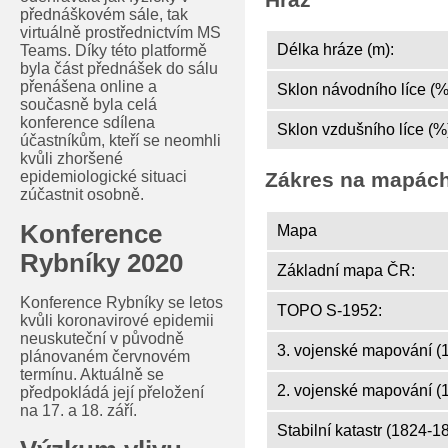
přednáškovém sále, tak
virtuálně prostřednictvím MS
Délka hráze (m):
Teams. Díky této platformě
byla část přednášek do sálu
přenášena online a
Sklon návodního líce (%
současně byla celá
konference sdílena
Sklon vzdušního líce (%
účastníkům, kteří se neomhli
kvůli zhoršené
epidemiologické situaci
Zákres na mapác
zúčastnit osobně.
Konference
Mapa
Rybníky 2020
Základní mapa ČR:
Konference Rybníky se letos
TOPO S-1952:
kvůli koronavirové epidemii
neuskuteční v původně
3. vojenské mapování (
plánovaném červnovém
termínu. Aktuálně se
2. vojenské mapování (
předpokládá její přeložení
na 17. a 18. září.
Stabilní katastr (1824-1