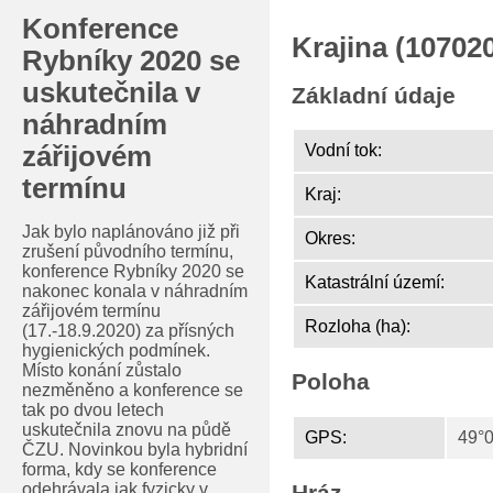
Konference
Krajina (10702
Rybníky 2020 se
uskutečnila v
Základní údaje
náhradním
zářijovém
Vodní tok:
termínu
Kraj:
Jak bylo naplánováno již při
Okres:
zrušení původního termínu,
konference Rybníky 2020 se
Katastrální území:
nakonec konala v náhradním
zářijovém termínu
Rozloha (ha):
(17.-18.9.2020) za přísných
hygienických podmínek.
Místo konání zůstalo
Poloha
nezměněno a konference se
tak po dvou letech
uskutečnila znovu na půdě
GPS:
49°0
ČZU. Novinkou byla hybridní
forma, kdy se konference
odehrávala jak fyzicky v
Hráz