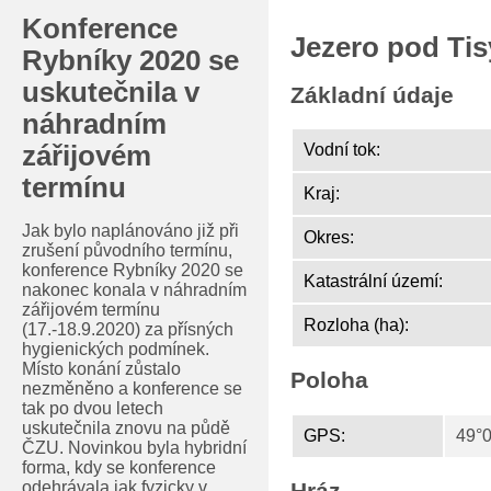
Konference
Jezero pod Ti
Rybníky 2020 se
uskutečnila v
Základní údaje
náhradním
zářijovém
Vodní tok:
termínu
Kraj:
Jak bylo naplánováno již při
Okres:
zrušení původního termínu,
konference Rybníky 2020 se
Katastrální území:
nakonec konala v náhradním
zářijovém termínu
Rozloha (ha):
(17.-18.9.2020) za přísných
hygienických podmínek.
Místo konání zůstalo
Poloha
nezměněno a konference se
tak po dvou letech
uskutečnila znovu na půdě
GPS:
49°0
ČZU. Novinkou byla hybridní
forma, kdy se konference
odehrávala jak fyzicky v
Hráz