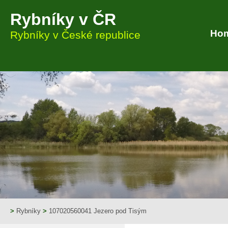
Rybníky v ČR
Ho
Rybníky v České republice
>
Rybníky
>
107020560041 Jezero pod Tisým