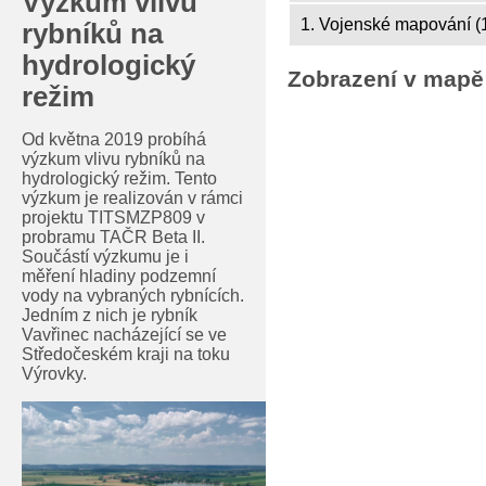
Výzkum vlivu
1. Vojenské mapování (
rybníků na
hydrologický
Zobrazení v mapě
režim
Od května 2019 probíhá
výzkum vlivu rybníků na
hydrologický režim. Tento
výzkum je realizován v rámci
projektu TITSMZP809 v
probramu TAČR Beta II.
Součástí výzkumu je i
měření hladiny podzemní
vody na vybraných rybnících.
Jedním z nich je rybník
Vavřinec nacházející se ve
Středočeském kraji na toku
Výrovky.