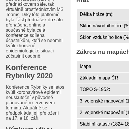
přednáškovém sále, tak
virtuálně prostřednictvím MS
Délka hráze (m):
Teams. Díky této platformě
byla část přednášek do sálu
přenášena online a
Sklon návodního líce (%
současně byla celá
konference sdílena
Sklon vzdušního líce (%
účastníkům, kteří se neomhli
kvůli zhoršené
epidemiologické situaci
Zákres na mapác
zúčastnit osobně.
Konference
Mapa
Rybníky 2020
Základní mapa ČR:
Konference Rybníky se letos
TOPO S-1952:
kvůli koronavirové epidemii
neuskuteční v původně
3. vojenské mapování (
plánovaném červnovém
termínu. Aktuálně se
2. vojenské mapování (
předpokládá její přeložení
na 17. a 18. září.
Stabilní katastr (1824-1