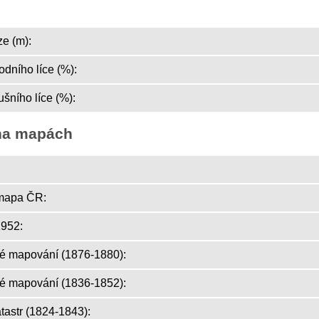
e (m):
dního líce (%):
šního líce (%):
na mapách
mapa ČR:
952:
ké mapování (1876-1880):
ké mapování (1836-1852):
atastr (1824-1843):