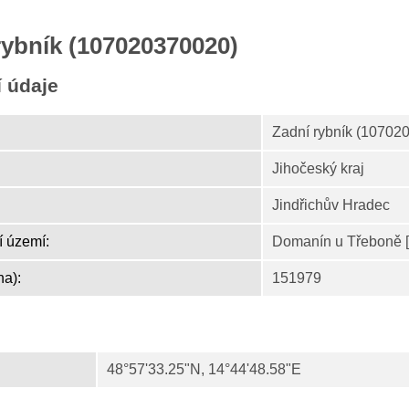
rybník (107020370020)
í údaje
Zadní rybník (10702
Jihočeský kraj
Jindřichův Hradec
í území:
Domanín u Třeboně 
ha):
151979
48°57'33.25"N, 14°44'48.58"E