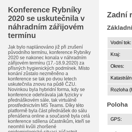
Konference Rybníky
Zadní 
2020 se uskutečnila v
náhradním zářijovém
Základn
termínu
Vodní tok:
Jak bylo naplánováno již při zrušení
původního termínu, konference Rybníky
Kraj:
2020 se nakonec konala v náhradním
zářijovém termínu (17.-18.9.2020) za
Okres:
přísných hygienických podmínek. Místo
konání zůstalo nezměněno a
Katastráln
konference se tak po dvou letech
uskutečnila znovu na půdě ČZU.
Novinkou byla hybridní forma, kdy se
Rozloha (
konference odehrávala jak fyzicky v
přednáškovém sále, tak virtuálně
Poloha
prostřednictvím MS Teams. Díky této
platformě byla část přednášek do sálu
přenášena online a současně byla celá
GPS:
konference sdílena účastníkům, kteří se
neomhli kvůli zhoršené
epidemiologické situaci zúčastnit