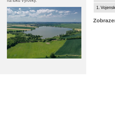
na toku Výrovky.
1. Vojens
Zobraze