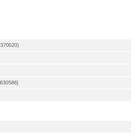
0370020)
[630586]