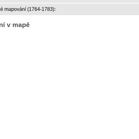
ké mapování (1764-1783):
ní v mapě