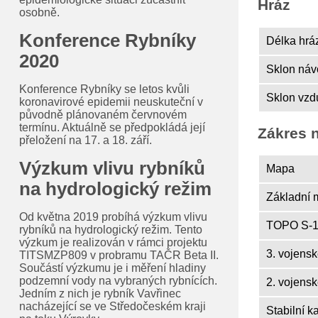
Hráz
osobně.
Konference Rybníky
Délka hráz
2020
Sklon návo
Konference Rybníky se letos kvůli
Sklon vzdu
koronavirové epidemii neuskuteční v
původně plánovaném červnovém
termínu. Aktuálně se předpokládá její
Zákres 
přeložení na 17. a 18. září.
Výzkum vlivu rybníků
Mapa
na hydrologický režim
Základní 
Od května 2019 probíhá výzkum vlivu
TOPO S-1
rybníků na hydrologický režim. Tento
výzkum je realizován v rámci projektu
3. vojens
TITSMZP809 v probramu TAČR Beta II.
Součástí výzkumu je i měření hladiny
podzemní vody na vybraných rybnících.
2. vojens
Jedním z nich je rybník Vavřinec
nacházející se ve Středočeském kraji
Stabilní k